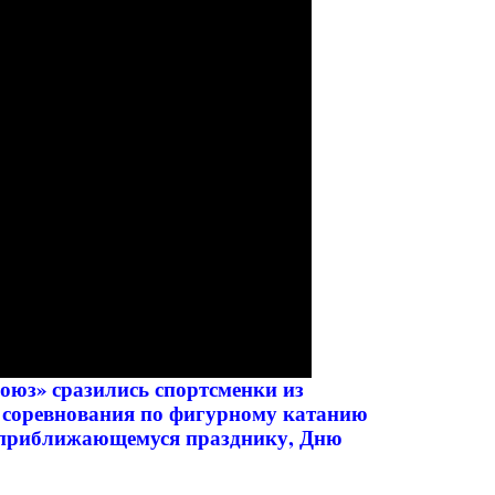
оюз» сразились спортсменки из
е соревнования по фигурному катанию
 приближающемуся празднику, Дню