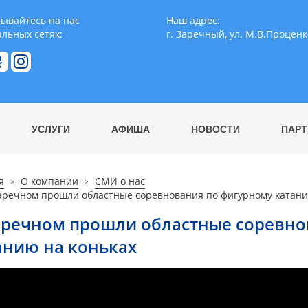
ывайтесь на нас
Наш адрес:
альных сетях:
г. Заречный, ул. М.В.Проценк
УСЛУГИ
АФИША
НОВОСТИ
ПАРТ
я
О компании
СМИ о нас
аречном прошли областные соревнования по фигурному катани
аречном прошли областные соревно
анию на коньках