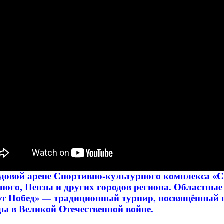
довой арене Спортивно-культурного комплекса «С
ного, Пензы и других городов региона. Областны
рт Побед» — традиционный турнир, посвящённый
ы в Великой Отечественной войне.