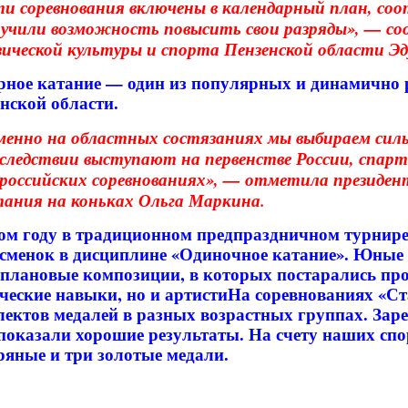
и соревнования включены в календарный план, соо
учили возможность повысить свои разряды», — с
ической культуры и спорта Пензенской области Эд
ное катание — один из популярных и динамично 
нской области.
енно на областных состязаниях мы выбираем сил
следствии выступают на первенстве России, спарт
российских соревнованиях», — отметила президен
ания на коньках Ольга Маркина.
том году в традиционном предпраздничном турнире
сменок в дисциплине «Одиночное катание». Юные 
плановые композиции, в которых постарались про
ческие навыки, но и артистиНа соревнованиях «С
ектов медалей в разных возрастных группах. Зар
показали хорошие результаты. На счету наших сп
ряные и три золотые медали.