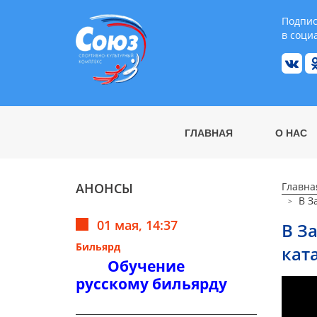
Подпис
в соци
ГЛАВНАЯ
О НАС
АНОНСЫ
Главна
В З
01 мая, 14:37
В З
Бильярд
кат
Обучение
русскому бильярду