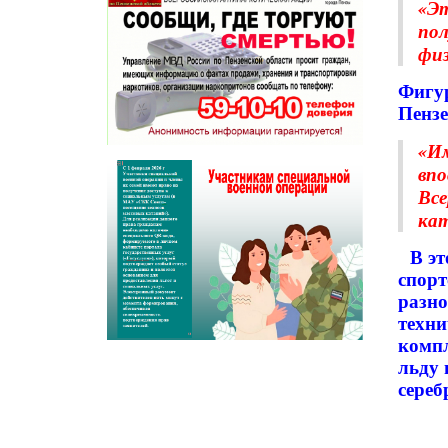
«Эт
пол
физ
Фигур
Пензе
«Им
впо
Все
кат
В э
спорт
разно
техни
компл
льду 
сереб