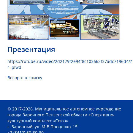
Презентация
https://rutube.ru/video/2d2179f2e94f8c103662f37adc7196d4/?
r=plwd
Возврат к списку
© 2017-2026. Муниципальное автономное учреждение
города Заречного Пензенской области «Спортивно-
культурный комплекс «Союз»
г. Заречный, ул. М.В.Проценко, 15
+7 (8412) 60-80-30