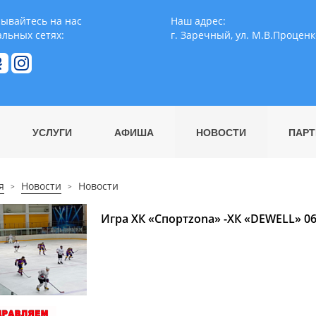
ывайтесь на нас
Наш адрес:
альных сетях:
г. Заречный, ул. М.В.Проценк
УСЛУГИ
АФИША
НОВОСТИ
ПАРТ
я
Новости
Новости
Игра ХК «Спортzona» -ХК «DEWELL» 06