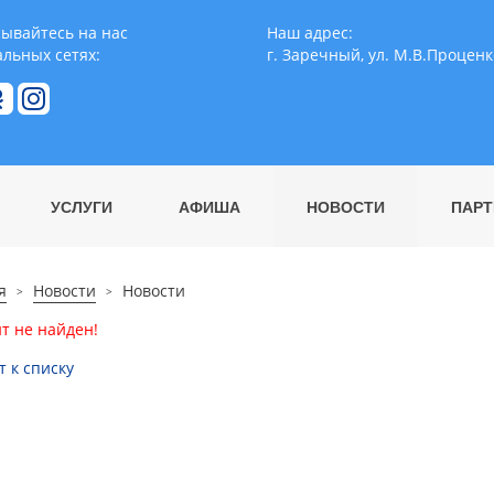
ывайтесь на нас
Наш адрес:
альных сетях:
г. Заречный, ул. М.В.Проценк
УСЛУГИ
АФИША
НОВОСТИ
ПАРТ
я
Новости
Новости
т не найден!
т к списку