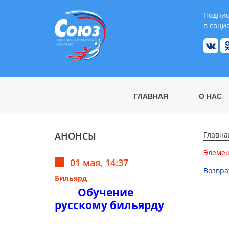
Подпис
в соци
ГЛАВНАЯ
О НАС
АНОНСЫ
Главна
Элемен
01 мая, 14:37
Возвра
Бильярд
Обучение
русскому бильярду